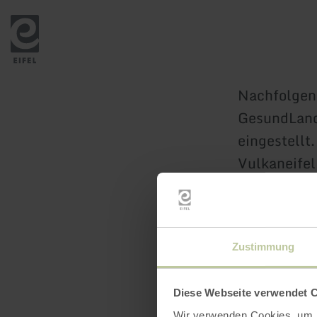
Zurück
zur
Startseite
Nachfolgend
GesundLand
eingestellt
Vulkaneife
Zustimmung
Diese Webseite verwendet 
Wir verwenden Cookies, um I