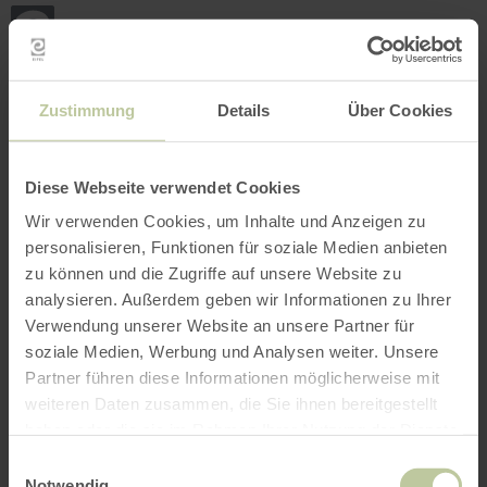
Zurück
Zum Hauptinhalt springen
Zur Suche springen
Zur Hauptnavigation springe
Zum Footer springen
zur
Startseite
BUCHEN
SUCHE
MENÜ
Nachfolgend aufgelistetes Freizeitangebot
Zustimmung
Details
Über Cookies
wurde vom Anbieter eifelnomaden auf der
Buchungsplattform Regiondo eingestellt. Für
den Inhalt ist ausschließlich der Anbieter
Diese Webseite verwendet Cookies
eifelnomaden verantwortlich.
Wir verwenden Cookies, um Inhalte und Anzeigen zu
personalisieren, Funktionen für soziale Medien anbieten
zu können und die Zugriffe auf unsere Website zu
analysieren. Außerdem geben wir Informationen zu Ihrer
Verwendung unserer Website an unsere Partner für
soziale Medien, Werbung und Analysen weiter. Unsere
Partner führen diese Informationen möglicherweise mit
weiteren Daten zusammen, die Sie ihnen bereitgestellt
haben oder die sie im Rahmen Ihrer Nutzung der Dienste
gesammelt haben.
Einwilligungsauswahl
Notwendig