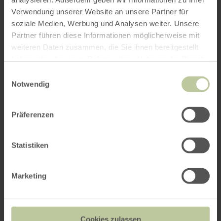
Kontakt des Anbieters
Verwendung unserer Website an unsere Partner für
soziale Medien, Werbung und Analysen weiter. Unsere
Partner führen diese Informationen möglicherweise mit
Angebot anfragen
weiteren Daten zusammen, die Sie ihnen bereitgestellt
haben oder die sie im Rahmen Ihrer Nutzung der Dienste
gesammelt haben.
Einwilligungsauswahl
Notwendig
Sie können hier das Angebot
"Entdecke die
Präferenzen
faszinierenden Höhepunkte der Deutschen
Vulkanstraße!"
bei dem Anbieter
Tourist-Info
Maria Laach
anfragen.
Statistiken
Reisedaten
Marketing
Anreisedatum (erster Wandertag)
*
Cookies zulassen