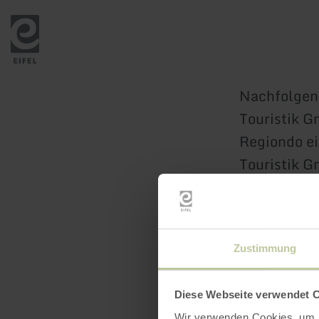
Zurück
zur
Startseite
Nachfolgend
Touristik G
Regiondo ei
Touristik G
Zustimmung
Diese Webseite verwendet 
Wir verwenden Cookies, um I