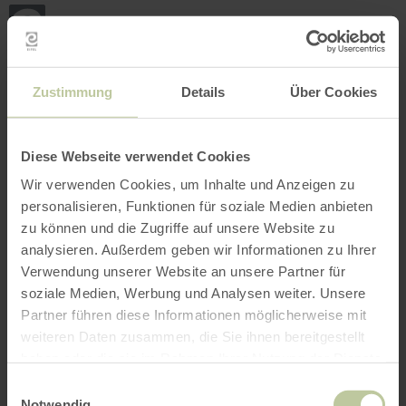
Terug
Ga naar de hoofdinhoud
Ga naar de zoekfunctie
Ga naar de hoofdnavigatie
Ga naar de voettekst
naar
de
startpagina
BOEKEN
ZOEKEN
MENU
Het onderstaande vrijetijdsaanbod is door de
Zustimmung
Details
Über Cookies
aanbieder Touristik GmbH Gerolsteiner Land op
het boekingsplatform Regiondo geplaatst. De
aanbieder Touristik GmbH Gerolsteiner Land is
Diese Webseite verwendet Cookies
als enige verantwoordelijk voor de inhoud.
Wir verwenden Cookies, um Inhalte und Anzeigen zu
personalisieren, Funktionen für soziale Medien anbieten
zu können und die Zugriffe auf unsere Website zu
analysieren. Außerdem geben wir Informationen zu Ihrer
Verwendung unserer Website an unsere Partner für
soziale Medien, Werbung und Analysen weiter. Unsere
Partner führen diese Informationen möglicherweise mit
weiteren Daten zusammen, die Sie ihnen bereitgestellt
haben oder die sie im Rahmen Ihrer Nutzung der Dienste
gesammelt haben.
Einwilligungsauswahl
Notwendig