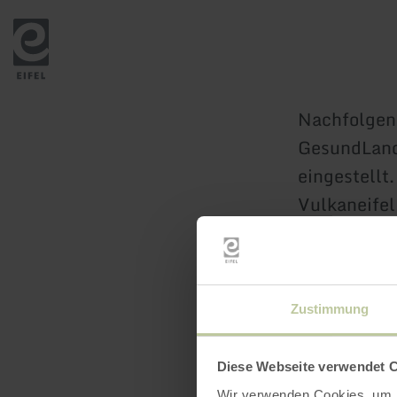
Zurück
zur
Startseite
Nachfolgend
GesundLand
eingestellt
Vulkaneife
Zustimmung
Diese Webseite verwendet 
Wir verwenden Cookies, um I