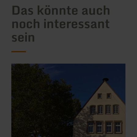
Das könnte auch
noch interessant
sein
mehr
mehr
erfahren
erfah
zu:
zu:
Ferienhaus
Ferie
Alte
Irene
Schule
Neuẞ
Mötsch