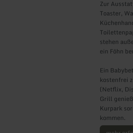
Zur Aussta
Toaster, Wa
Küchenhandt
Toilettenpa
stehen auß
ein Föhn ber
Ein Babybet
kostenfrei
(Netflix, D
Grill genie
Kurpark sor
kommen.
mehr erf