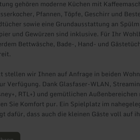
ttung gehören moderne Küchen mit Kaffeemasch
sserkocher, Pfannen, Töpfe, Geschirr und Best
ücher sowie eine Grundausstattung an Spülmit
pier und Gewürzen sind inklusive. Für Ihr Wohl
erdem Bettwäsche, Bade-, Hand- und Gästetüch
eit.
t stellen wir Ihnen auf Anfrage in beiden Woh
 zur Verfügung. Dank Glasfaser-WLAN, Streami
isney+, RTL+) und gemütlichen Außenbereichen
ßen Sie Komfort pur. Ein Spielplatz im nahegel
gt dafür, dass auch die kleinen Gäste voll auf i
ahren