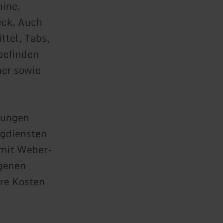
ine,
eck. Auch
tel, Tabs,
befinden
er sowie
nungen
ngdiensten
 mit Weber-
egenen
hre Kosten