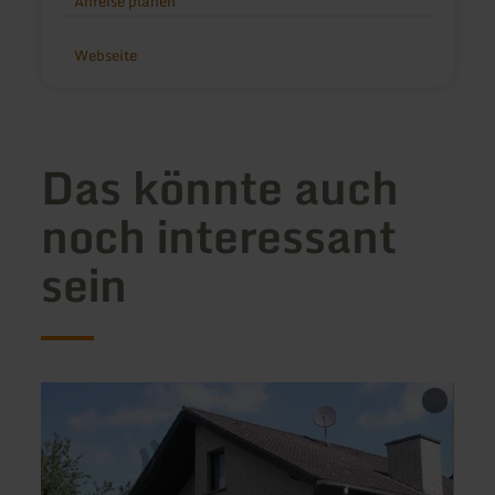
Anreise planen
Webseite
Das könnte auch
noch interessant
sein
mehr
mehr
erfahren
erfah
zu:
zu:
Ferienwohnung
Ferie
Giota
Jakob
Schmitz