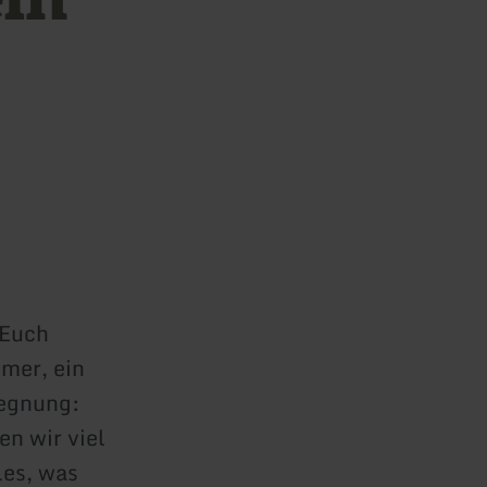
 Euch
mmer, ein
gegnung:
n wir viel
les, was