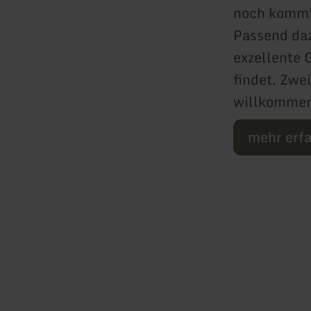
noch kommt
Passend daz
exzellente 
findet. Zwe
willkommen
mehr erf