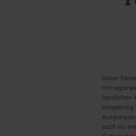
Unser Ferie
mit separat
herrlichen 
Umgebung i
Ausgangspu
auch ins be