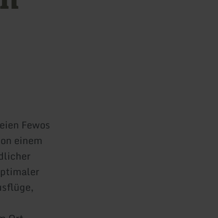
reien Fewos
von einem
dlicher
ptimaler
sflüge,