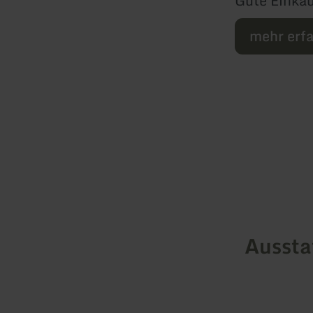
Gute Einkau
mehr erf
Ausst