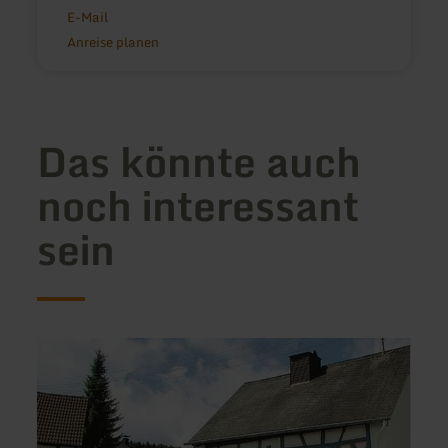
E-Mail
Anreise planen
Das könnte auch
noch interessant
sein
mehr
mehr
erfahren
erfah
zu:
zu:
Ferienwohnungen
Am
Haus
Brunn
Hinneres
Hotel
Garni