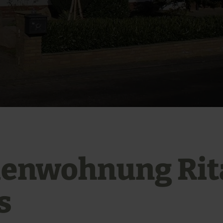
ienwohnung Rit
s