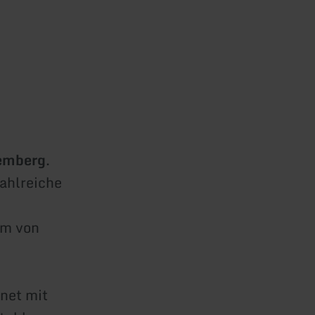
emberg
.
ahlreiche
km von
gnet mit