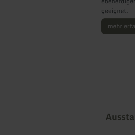
ebenerdigen
geeignet.
mehr erf
Ausst