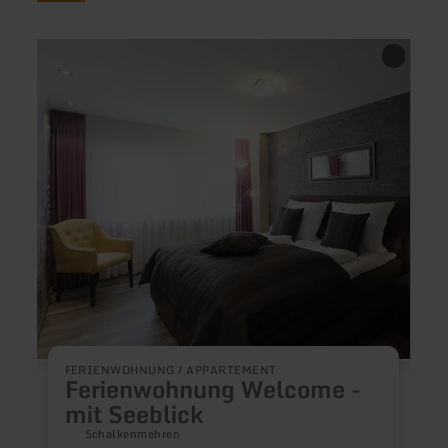
mehr
mehr
erfahren
erfah
zu:
zu:
Ferienwohnung
Pünde
Welcome
-
mit
Seeblick
B
FERIENWOHNUNG / APPARTEMENT
Ferienwohnung Welcome -
F
mit Seeblick
F
S
Schalkenmehren