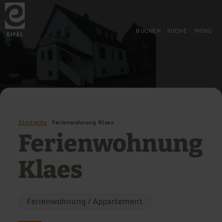
Zurück
Zum Hauptinhalt springen
Zur Suche springen
Zur Hauptnavigation springe
Zum Footer springen
zur
Startseite
BUCHEN
SUCHE
MENÜ
Startseite
Ferienwohnung Klaes
Ferienwohnung
Klaes
Ferienwohnung / Appartement