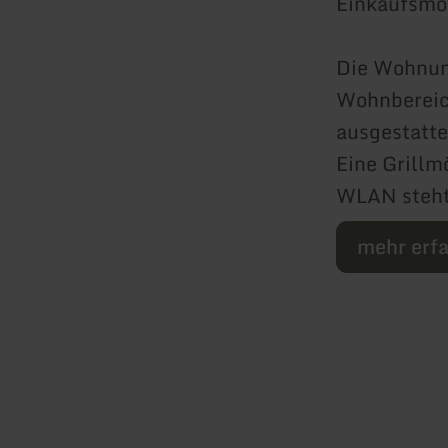
Einkaufsmög
Die Wohnun
Wohnbereich
ausgestatt
Eine Grillmö
WLAN steht
mehr erf