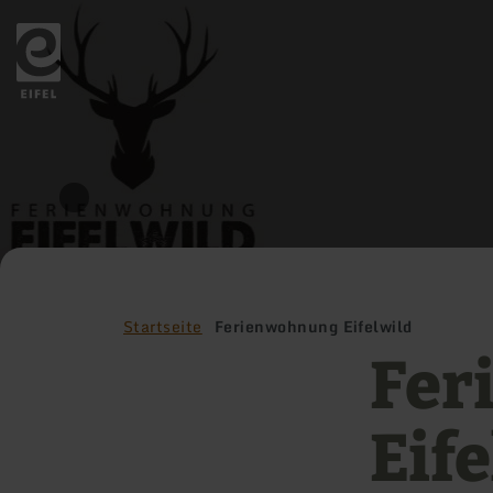
Zurück
zur
Startseite
Startseite
Ferienwohnung Eifelwild
Fer
Eif