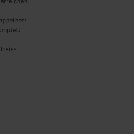
 erreichen.
oppelbett,
omplett
freies