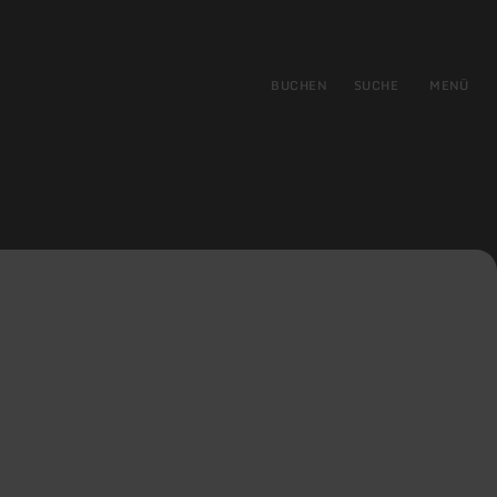
gen
ringen
BUCHEN
SUCHE
MENÜ