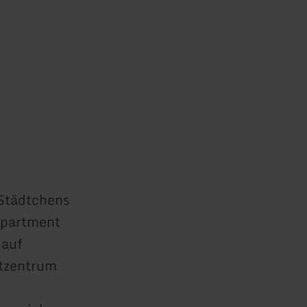
 Städtchens
Apartment
 auf
dtzentrum