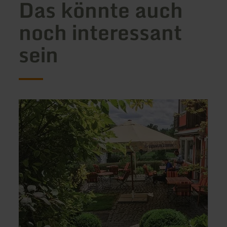
Das könnte auch
noch interessant
sein
mehr
mehr
erfahren
erfah
zu:
zu:
Pension
Ferie
Haus
|
Sonneck
Eifel