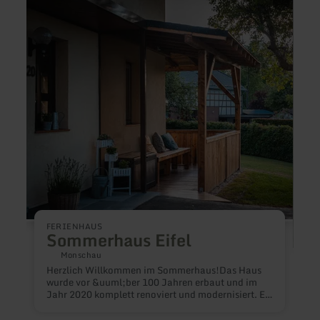
erfahren
erfah
zu:
zu:
Sommerhaus
Land
Eifel
Camil
Höhe
Ferie
FERIENHAUS
Sommerhaus Eifel
Monschau
F
Herzlich Willkommen im Sommerhaus!Das Haus
wurde vor &uuml;ber 100 Jahren erbaut und im
Jahr 2020 komplett renoviert und modernisiert. Es
befindet sich im ruhigen Eifelort H&ouml;fen, dem
L
Tor zum Nationalpark Eifel. &nbsp;Erleben Sie das