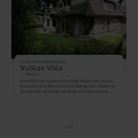
SELBSTVERSORGERHAUS
Vulkan Villa
Mendig
F
Die exklusive Vulkan Villa liegt neben der Vulkan
Brauerei samt Brauhaus und Biergarten. Dabei ist
sie herrlich versteckt mit Blick ins Gr&uuml;ne.
Die gesamte Villa ist mit hochwertigen Designer
H
M&ouml;beln ausgestattet. Ein Highlight ist die
u
gro&szlig;e Terrasse mit Whirlpool und Sauna.
H
Der Laacher See und das Kloster Maria Laach sind
T
keine 5 km entfernt. Es stehen drei
F
Parkpl&auml;tze zur Verf&uuml;gung.
H
1
/
5
T
B