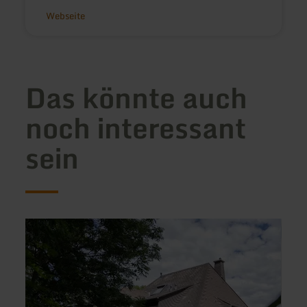
Webseite
Das könnte auch
noch interessant
sein
mehr
mehr
erfahren
erfah
zu:
zu:
Vulkan
Ferie
Villa
Tanks
und
Boxen