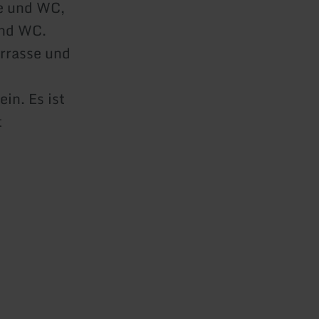
e und WC,
und WC.
errasse und
in. Es ist
t