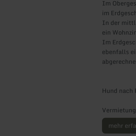
Im Oberges
im Erdgesc
In der mitt
ein Wohnzi
Im Erdgesch
ebenfalls e
abgerechne
Hund nach R
Vermietung
mehr erf