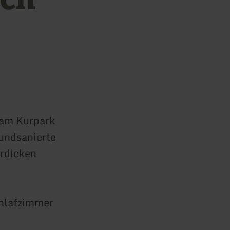
 am Kurpark
rundsanierte
rdicken
chlafzimmer