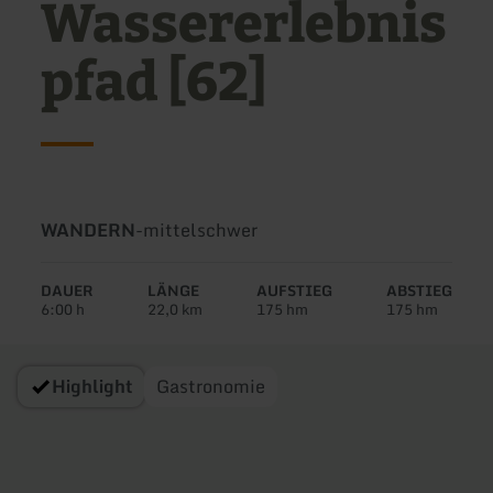
Wassererlebnis
pfad [62]
Art
Schwierigkeit:
WANDERN
-
mittelschwer
der
Tour:
DAUER
LÄNGE
AUFSTIEG
ABSTIEG
6:00 h
22,0 km
175 hm
175 hm
Highlight
Gastronomie