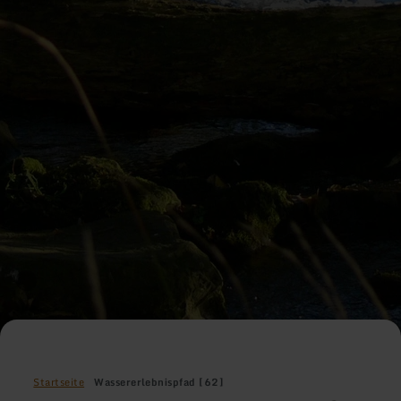
Startseite
Wassererlebnispfad [62]