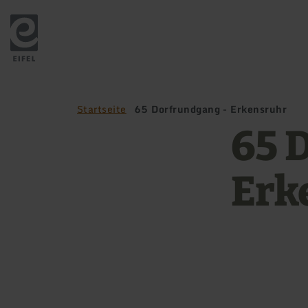
Zurück
zur
Startseite
Startseite
65 Dorfrundgang - Erkensruhr
65 
Erk