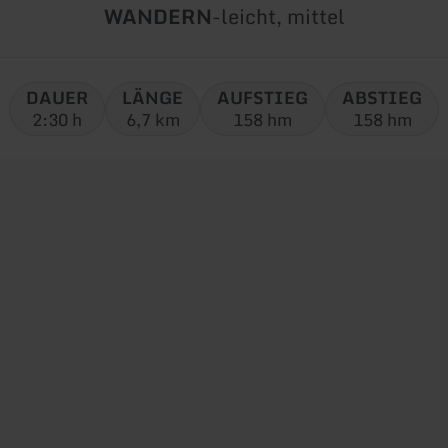
Art
Schwierigkeit:
WANDERN
-
leicht, mittel
der
Tour:
DAUER
LÄNGE
AUFSTIEG
ABSTIEG
2:30 h
6,7 km
158 hm
158 hm