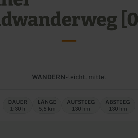
dwanderweg [0
Art
Schwierigkeit:
WANDERN
-
leicht, mittel
der
Tour:
DAUER
LÄNGE
AUFSTIEG
ABSTIEG
1:30 h
5,5 km
130 hm
130 hm