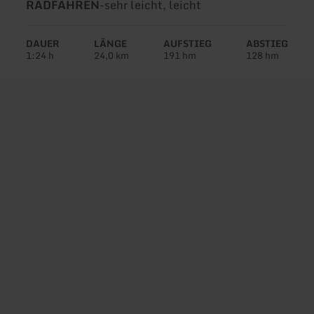
Art
Schwierigkeit:
RADFAHREN
-
sehr leicht, leicht
der
Tour:
DAUER
LÄNGE
AUFSTIEG
ABSTIEG
1:24 h
24,0 km
191 hm
128 hm