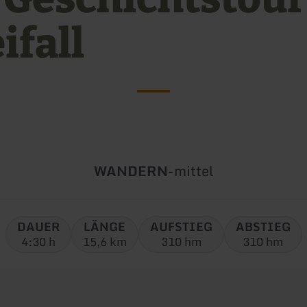
ifall
Art
Schwierigkeit:
WANDERN
-
mittel
der
Tour:
DAUER
LÄNGE
AUFSTIEG
ABSTIEG
4:30 h
15,6 km
310 hm
310 hm