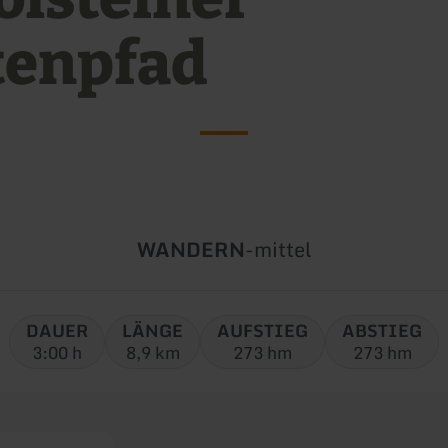
tenpfad
Art
Schwierigkeit:
WANDERN
-
mittel
der
Tour:
DAUER
LÄNGE
AUFSTIEG
ABSTIEG
3:00 h
8,9 km
273 hm
273 hm