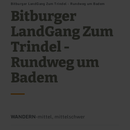
Bitburger LandGang Zum Trindel - Rundweg um Badem
Bitburger
LandGang Zum
Trindel -
Rundweg um
Badem
Art
Schwierigkeit:
WANDERN
-
mittel, mittelschwer
der