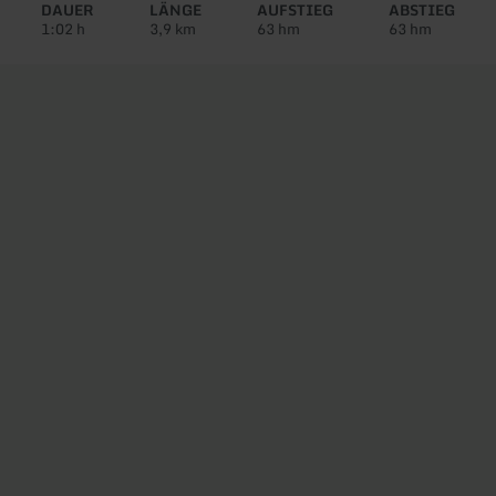
Tour:
DAUER
LÄNGE
AUFSTIEG
ABSTIEG
1:02 h
3,9 km
63 hm
63 hm