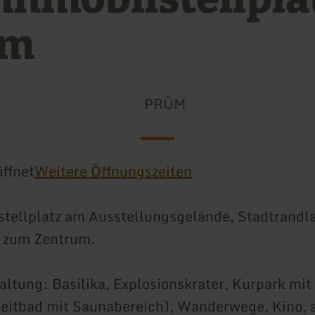
üm
PRÜM
ffnet
Weitere Öffnungszeiten
ellplatz am Ausstellungsgelände, Stadtrandla
s zum Zentrum.
taltung: Basilika, Explosionskrater, Kurpark mi
zeitbad mit Saunabereich), Wanderwege, Kino, a