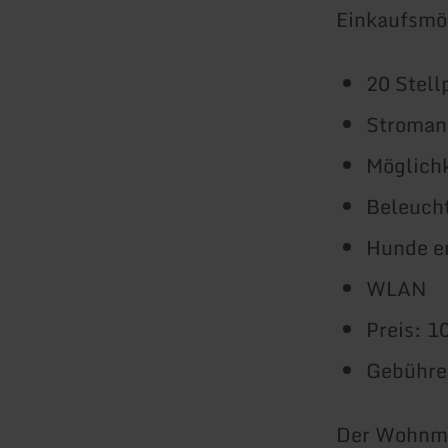
Einkaufsmög
20 Stell
Stroman
Möglichk
Beleuch
Hunde e
WLAN
Preis: 1
Gebühren
Der Wohnmob