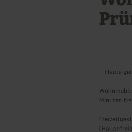
Pr
Heute geö
Wohnmobilst
Minuten bi
Freizeitges
(Hallenfrei