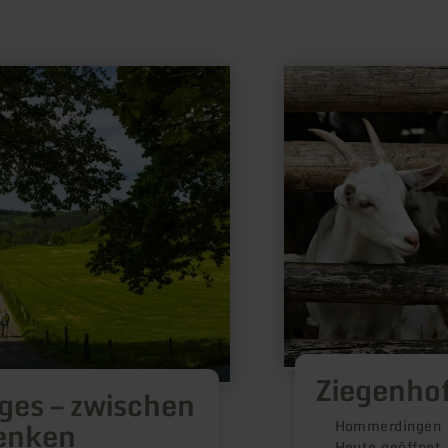
mehr
erfahren
zu:
Ziegenhof
Petra
Elsen
Ziegenhof
ges – zwischen
enken
Hommerdingen
Heute geöffnet