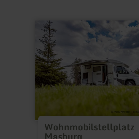
mehr
erfahren
zu:
Wohnmobilstellplatz
Masburg
Wohnmobilstellplatz
Masburg