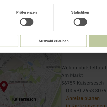
Präferenzen
Statistiken
Auswahl erlauben
Wohnmobilstellplat
Am Markt
56759 Kaisersesch
(0049) 2653 8079
Anreise planen
in Karte anzeigen