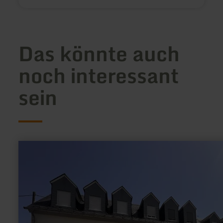
Das könnte auch
noch interessant
sein
mehr
erfahren
zu:
E-
Bike-
Ladestation
am
Alten
Backhaus
in