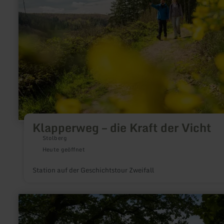
die
Kraft
der
Vicht
Klapperweg – die Kraft der Vicht
Stolberg
Heute geöffnet
Station auf der Geschichtstour Zweifall
mehr
erfahren
zu:
Wasserbunker