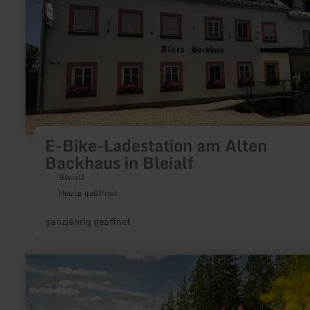
Bleialf
E-Bike-Ladestation am Alten
Backhaus in Bleialf
Bleialf
Heute geöffnet
ganzjährig geöffnet
mehr
erfahren
zu:
Klapperweg
–