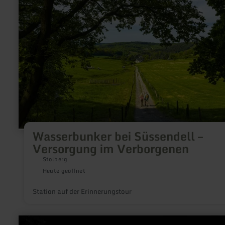
bei
Süssendell
–
Versorgung
im
Verborgenen
Wasserbunker bei Süssendell –
Versorgung im Verborgenen
Stolberg
Heute geöffnet
Station auf der Erinnerungstour
mehr