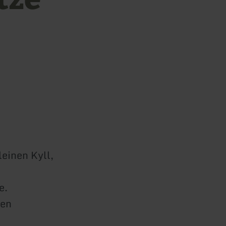
leinen Kyll,
e.
len