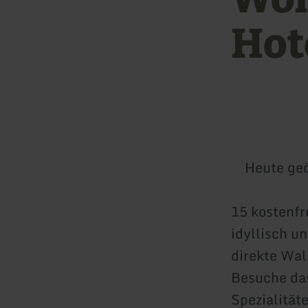
Hot
Heute geö
15 kostenfr
idyllisch u
direkte Wa
Besuche das
Spezialität