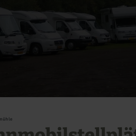
smühle
nmobilstellplä