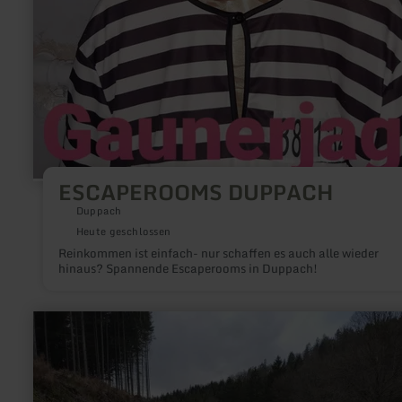
ESCAPEROOMS DUPPACH
Duppach
Heute geschlossen
Reinkommen ist einfach- nur schaffen es auch alle wieder
hinaus? Spannende Escaperooms in Duppach!
mehr
erfahren
zu:
Wanderparkplatz
Holder
Knipp