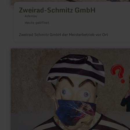
Zweirad-Schmitz GmbH
Adenau
Heute geöffnet
Zweirad Schmitz GmbH der Meisterbetrieb vor Ort
mehr
erfahren
zu:
ESCAPEROOMS
DUPPACH