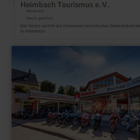
Heimbach Tourismus e.V.
Heimbach
Heute geöffnet
Der Verein vertritt die Interessen touristischer Gewerbebetrie
in Heimbach.
mehr
erfahren
zu:
Zweirad-
Schmitz
GmbH