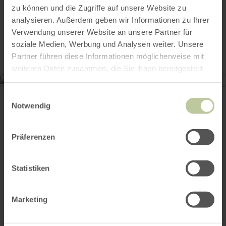
zu können und die Zugriffe auf unsere Website zu
Kontakt
analysieren. Außerdem geben wir Informationen zu Ihrer
Verwendung unserer Website an unsere Partner für
soziale Medien, Werbung und Analysen weiter. Unsere
Partner führen diese Informationen möglicherweise mit
weiteren Daten zusammen, die Sie ihnen bereitgestellt
haben oder die sie im Rahmen Ihrer Nutzung der Dienste
Waldhotel Sonnenberg
gesammelt haben.
Einwilligungsauswahl
Sonnenbergallee 1
54669 Bollendorf
Notwendig
(0049) 6526-92 80 0
E-Mail
Präferenzen
Webseite
Anreise planen
in Karte anzeigen
Statistiken
Marketing