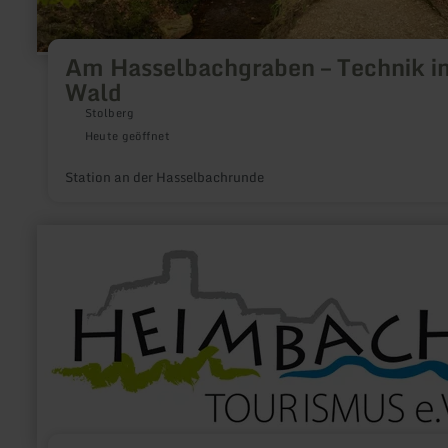
Am Hasselbachgraben – Technik i
Wald
Stolberg
Heute geöffnet
Station an der Hasselbachrunde
mehr
erfahren
zu:
Heimbach
Tourismus
e.V.