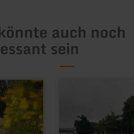
könnte auch noch
ressant sein
mehr
erfahren
zu:
Parkplatz
Nationalpark-
Infopunkt
Einruhr
|
Heilsteinhaus