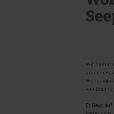
See
Wir bieten 
grünem Rase
Wohnmobilha
von Bäumen
Er liegt au
Meter vom H