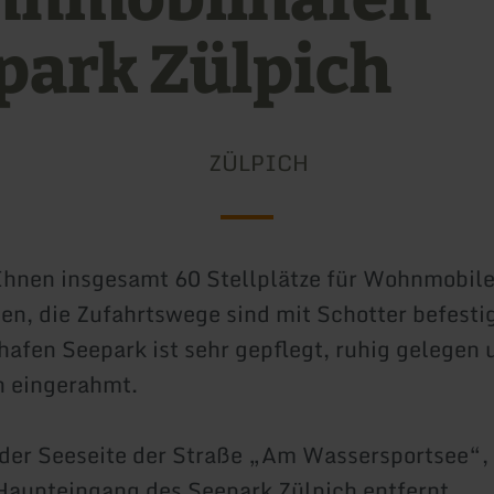
park Zülpich
ZÜLPICH
Ihnen insgesamt 60 Stellplätze für Wohnmobile
n, die Zufahrtswege sind mit Schotter befestig
fen Seepark ist sehr gepflegt, ruhig gelegen 
 eingerahmt.
f der Seeseite der Straße „Am Wassersportsee“,
aupteingang des Seepark Zülpich entfernt.