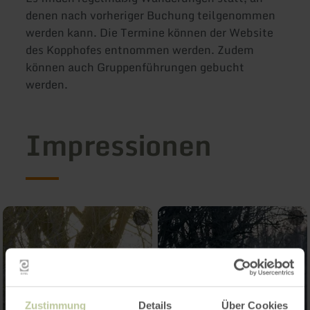
denen nach vorheriger Buchung teilgenommen
werden kann. Die Termine können der Website
des Kopphofes entnommen werden. Zudem
können auch Gruppenführungen gebucht
werden.
Impressionen
Zustimmung
Details
Über Cookies