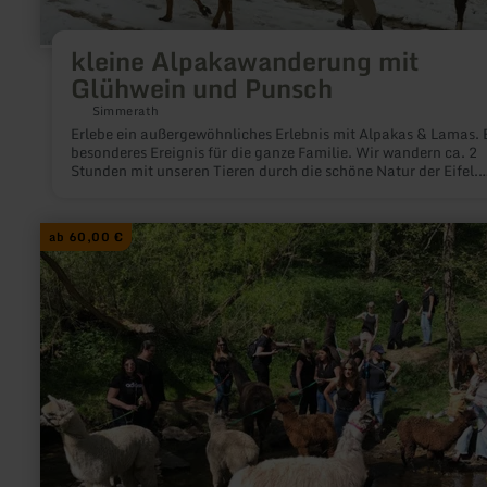
kleine Alpakawanderung mit
Glühwein und Punsch
Simmerath
Erlebe ein außergewöhnliches Erlebnis mit Alpakas & Lamas. 
besonderes Ereignis für die ganze Familie. Wir wandern ca. 2
Stunden mit unseren Tieren durch die schöne Natur der Eifel.
Entlang des hohen Venns und der Kall mit anschließendem
Badeerlebnis der Alpakas & Lamas am Bach.
mehr
ab 60,00 €
erfahren
zu:
große
Alpakawanderung