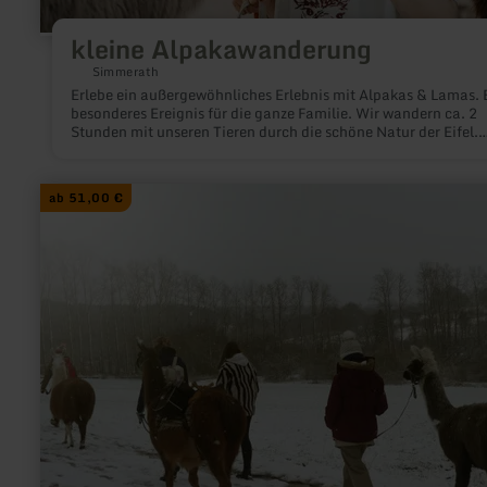
kleine Alpakawanderung
Simmerath
Erlebe ein außergewöhnliches Erlebnis mit Alpakas & Lamas. 
besonderes Ereignis für die ganze Familie. Wir wandern ca. 2
Stunden mit unseren Tieren durch die schöne Natur der Eifel.
Entlang des hohen Venns und der Kall mit anschließendem
Badeerlebnis der Alpakas & Lamas am Bach.
mehr
ab 51,00 €
erfahren
zu:
kleine
Alpakawanderung
mit
Glühwein
und
Punsch