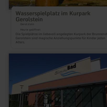
Wasserspielplatz im Kurpark
Gerolstein
Gerolstein
Heute geöffnet
Die Spielplätze im liebevoll angelegten Kurpark der Brunnens
Gerolstein sind magische Anziehungspunkte für Kinder jeden
Alters.
mehr
erfahren
zu:
SimmBad