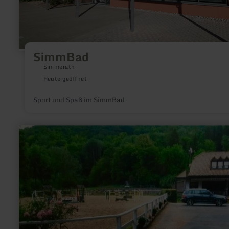
SimmBad
Simmerath
Heute geöffnet
Sport und Spaß im SimmBad
mehr
erfahren
zu:
Reiten
auf
dem
Lunkeshof
in
Irrel