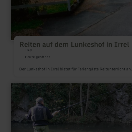
Reiten auf dem Lunkeshof in Irrel
Irrel
Heute geöffnet
Der Lunkeshof in Irrel bietet für Feriengäste Reitunterricht an.
mehr
erfahren
zu:
Fliegenfischen
an
der
Lieser