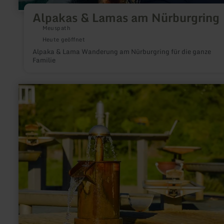
Alpakas & Lamas am Nürburgring
Meuspath
Heute geöffnet
Alpaka & Lama Wanderung am Nürburgring für die ganze
Familie
mehr
erfahren
zu:
Wasserspielplatz
im
Kurpark
Gerolstein