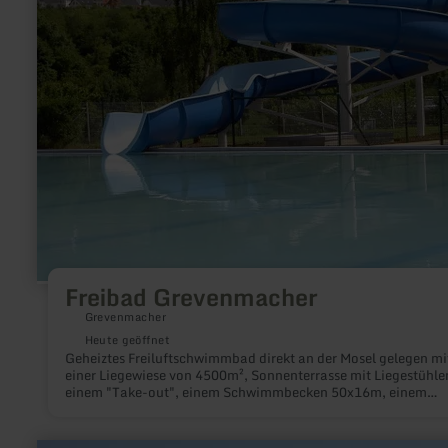
Freibad Grevenmacher
Grevenmacher
Heute geöffnet
Geheiztes Freiluftschwimmbad direkt an der Mosel gelegen mi
einer Liegewiese von 4500m², Sonnenterrasse mit Liegestühle
einem "Take-out", einem Schwimmbecken 50x16m, einem
Nichtschwimmerbecken, einem Kinderplanschbecken sowie ei
Rutschbahn.Telefonnummer: 00352-750311-5501
mehr