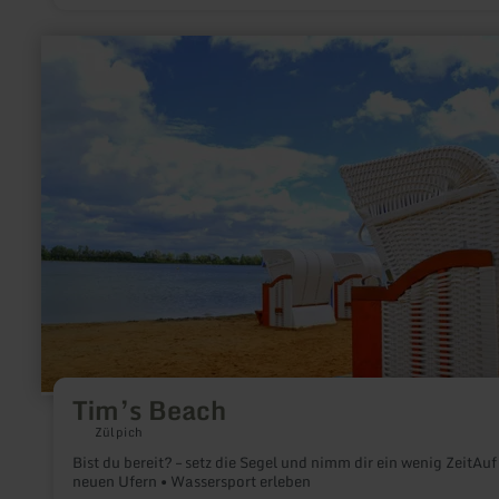
mehr
erfahren
zu:
Tim’s
Beach
Tim’s Beach
Zülpich
Bist du bereit? – setz die Segel und nimm dir ein wenig ZeitAuf
neuen Ufern • Wassersport erleben