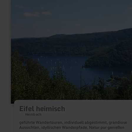
erfahren
zu:
Eifel
heimisch
Eifel heimisch
Heimbach
geführte Wandertouren, individuell abgestimmt, grandiose
Aussichten, idyllischen Wanderpfade, Natur pur genießen