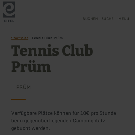
Zurück
Zum Hauptinhalt springen
Zur Suche springen
Zur Hauptnavigation springe
Zum Footer springen
zur
Startseite
BUCHEN
SUCHE
MENÜ
Startseite
Tennis Club Prüm
Tennis Club
Prüm
PRÜM
Verfügbare Plätze können für 10€ pro Stunde
beim gegenüberliegenden Campingplatz
gebucht werden.