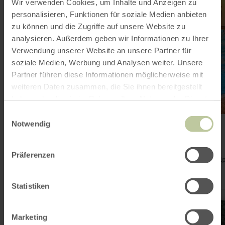
Wir verwenden Cookies, um Inhalte und Anzeigen zu
(Hallenbad)
personalisieren, Funktionen für soziale Medien anbieten
zu können und die Zugriffe auf unsere Website zu
analysieren. Außerdem geben wir Informationen zu Ihrer
Verwendung unserer Website an unsere Partner für
soziale Medien, Werbung und Analysen weiter. Unsere
Partner führen diese Informationen möglicherweise mit
weiteren Daten zusammen, die Sie ihnen bereitgestellt
haben oder die sie im Rahmen Ihrer Nutzung der Dienste
gesammelt haben.
Einwilligungsauswahl
Freizeitbad Prüm (Hallenbad)
Notwendig
Prüm
Heute geöffnet
Präferenzen
Das Freizeitbad mit großem Schwimmbecken, Rutsche, Whirl
und Kleinkindbereich ist die ideale Freizeitoase für die ganze
Familie.
Statistiken
mehr
erfahren
Marketing
zu: