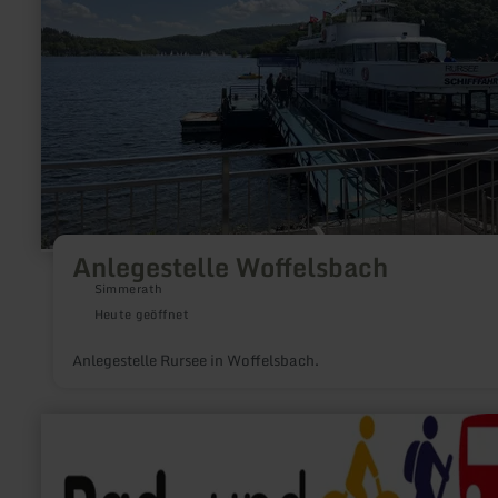
Anlegestelle Woffelsbach
Simmerath
Heute geöffnet
Anlegestelle Rursee in Woffelsbach.
mehr
erfahren
zu:
Rad-
und