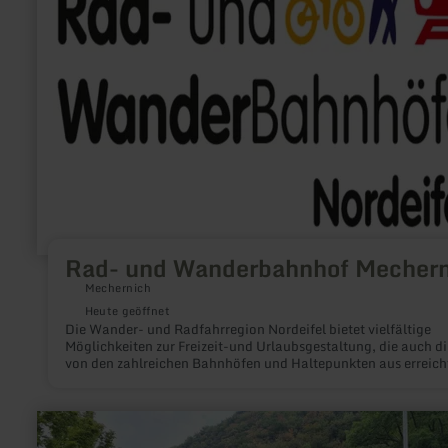
Wanderbahnhof
Mechernich
Rad- und Wanderbahnhof Mechern
Mechernich
Heute geöffnet
Die Wander- und Radfahrregion Nordeifel bietet vielfältige
Möglichkeiten zur Freizeit-und Urlaubsgestaltung, die auch di
von den zahlreichen Bahnhöfen und Haltepunkten aus erreich
werden können. Durch den Ausbau zu Rad- und Wanderbahn
werden diese Möglichkeiten besser dargestellt: Der Besucher e
am Bahnhof einen Überblick über die Rad- und
mehr
Wandermöglichkeiten in der Nähe und wird über eine einheitl
erfahren