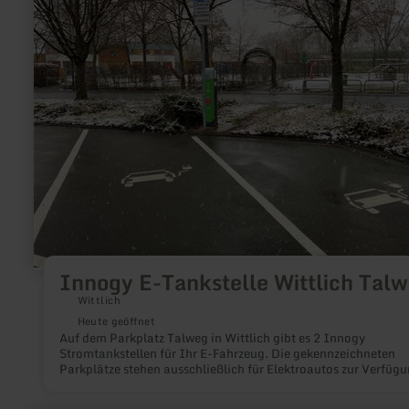
E-
Tankstelle
Wittlich
Talweg
Innogy E-Tankstelle Wittlich Tal
Wittlich
Heute geöffnet
Auf dem Parkplatz Talweg in Wittlich gibt es 2 Innogy
Stromtankstellen für Ihr E-Fahrzeug. Die gekennzeichneten
Parkplätze stehen ausschließlich für Elektroautos zur Verfügu
In der Zeit der Aufladung sind die Parkplätze kostenfrei.