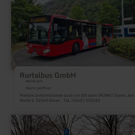
Markierung zu den bestehenden Rad- und Wanderwegen geleit
zu:
Rurtalbus
GmbH
Rurtalbus GmbH
Heimbach
Heute geöffnet
Weitere Informtaionen auch vor Ort beim iPUNKT Düren, Am
Markt 6, 52349 Düren , Tel.: 02421 252525
mehr
erfahren
zu:
Innogy