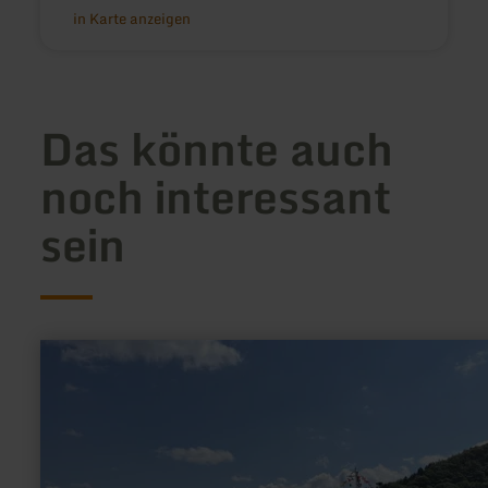
in Karte anzeigen
Das könnte auch
noch interessant
sein
mehr
erfahren
zu:
Anlegestelle
Woffelsbach