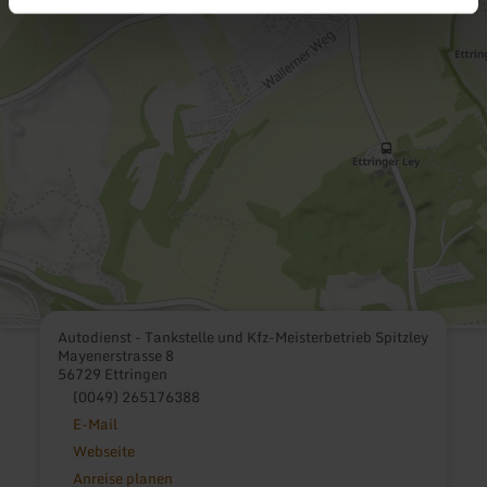
Autodienst - Tankstelle und Kfz-Meisterbetrieb Spitzley
Mayenerstrasse 8
56729 Ettringen
(0049) 265176388
E-Mail
Webseite
Anreise planen