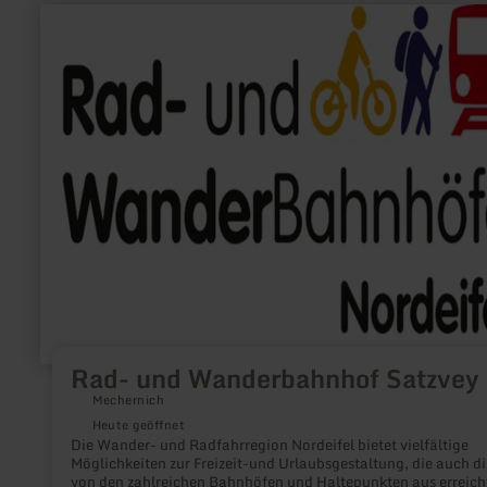
mehr
erfahren
zu:
Rad-
und
Wanderbahnhof
Satzvey
Rad- und Wanderbahnhof Satzvey
Mechernich
Heute geöffnet
Die Wander- und Radfahrregion Nordeifel bietet vielfältige
Möglichkeiten zur Freizeit-und Urlaubsgestaltung, die auch di
von den zahlreichen Bahnhöfen und Haltepunkten aus erreich