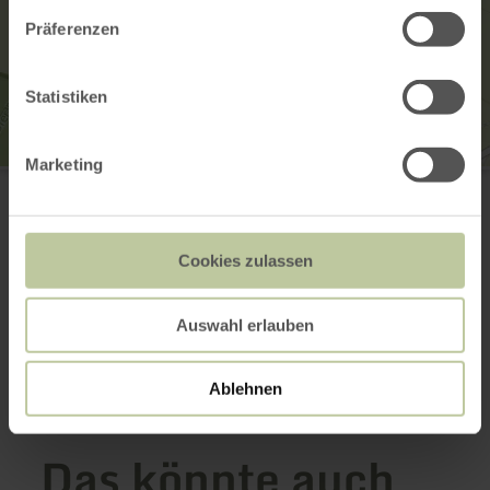
Präferenzen
Statistiken
Marketing
Gentle Water Company
Am Scheid 14
52385 Nideggen
+49 2427 7389935
Cookies zulassen
E-Mail
Webseite
Anreise planen
Auswahl erlauben
in Karte anzeigen
Ablehnen
Das könnte auch