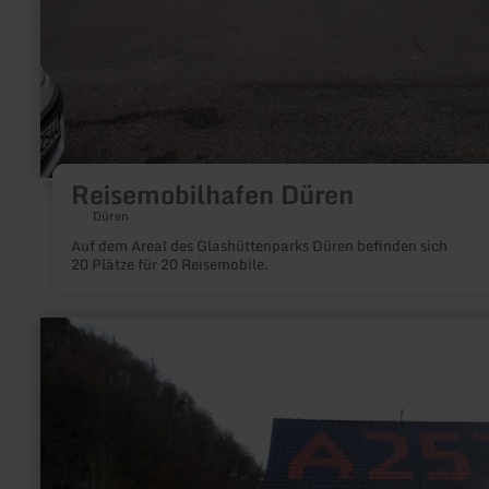
Reisemobilhafen Düren
Düren
Auf dem Areal des Glashüttenparks Düren befinden sich
20 Plätze für 20 Reisemobile.
mehr
erfahren
zu:
E-
Bike
Ladestation|
Landgasthof
Pension
Anlaufstelle
257