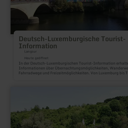
Deutsch-Luxemburgische Tourist-
Information
Langsur
Heute geöffnet
In der Deutsch-Luxemburgischen Tourist-Information erhalte
Informationen über Übernachtungsmöglichkeiten, Wanderwe
Fahrradwege und Freizeitmöglichkeiten. Von Luxemburg bis T
und über die Eifel; zu Fuß mit dem Fahrrad oder mit Kanu. Wir
helfen Ihnen gerne weiter.Unsere Öffnungszeiten01. Novembe
31. März:Mo - Fr: 11:00 - 16:00 UhrSa / So / Feiertage:
mehr
geschlossen1. April bis 31. Oktober:Mo - Fr: 09:00 - 17:00 Uh
erfahren
Feiertage: 10:00 - 14:00 UhrSo: geschlossen
zu:
Verleih
Rollstuhl
Draisin-
Plus