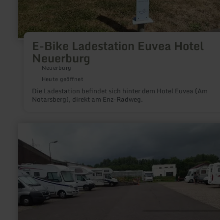
E-Bike Ladestation Euvea Hotel
Neuerburg
Neuerburg
Heute geöffnet
Die Ladestation befindet sich hinter dem Hotel Euvea (Am
Notarsberg), direkt am Enz-Radweg.
mehr
erfahren
zu:
Reisemobilhafen
Düren