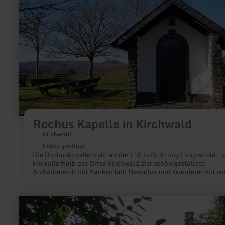
Rochus
Kapelle
in
Kirchwald
Rochus Kapelle in Kirchwald
Kirchwald
Heute geöffnet
Die Rochuskapelle steht an der L10 in Richtung Langenfeld, ca
km außerhalb des Ortes Kirchwald.Der schön gestaltete
Außenbereich mit Bänken lädt Besucher und Wanderer mit e
traumhaften Ausblick zum Verweilen ein. Wie der Name
schon vermuten lässt ist die Rochuskapelle in Kirchwald
dem Heiligen Rochus und der Heiligen Mutter Gottes geweiht.
mehr
erfahren
zu:
Dorfmuseum