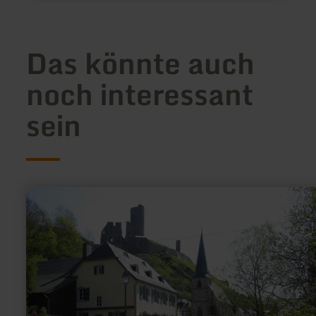
Das könnte auch
noch interessant
sein
mehr
erfahren
zu:
Katholische
Pfarrkirche
Kreuzerhöhung
(Dreifaltigkeitskirche)
in
Monreal