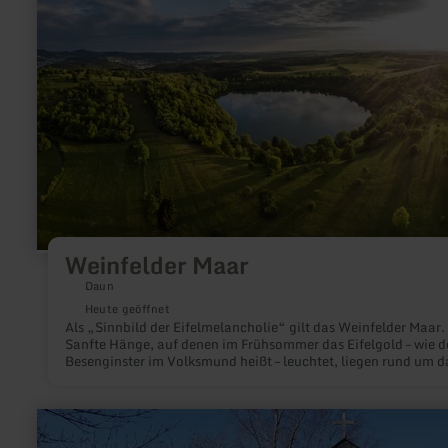
zu:
Weinfelder
Maar
Weinfelder Maar
Daun
Heute geöffnet
Als „Sinnbild der Eifelmelancholie“ gilt das Weinfelder Maar.
Sanfte Hänge, auf denen im Frühsommer das Eifelgold – wie d
Besenginster im Volksmund heißt – leuchtet, liegen rund um d
meist türkis schimmernde Wasser.
mehr
erfahren
zu: