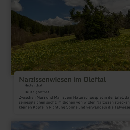
im
Oleftal
Narzissenwiesen im Oleftal
Hellenthal
Heute geöffnet
Zwischen März und Mai ist ein Naturschauspiel in der Eifel, da
seinesgleichen sucht: Millionen von wilden Narzissen strecken
kleinen Köpfe in Richtung Sonne und verwandeln die Talwiese
ein gelbes Blütenmeer. Ob auf einer geführten Tour oder auf 
Faust – eine Wanderung im Oleftal wird in dieser Zeit zu einem
besonderen Erlebnis.
mehr
erfahren