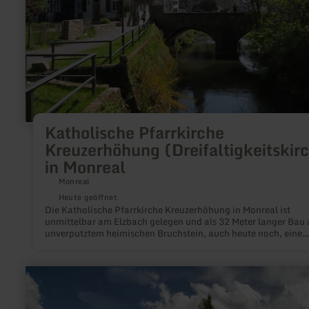
Katholische Pfarrkirche
Kreuzerhöhung (Dreifaltigkeitskir
in Monreal
Monreal
Heute geöffnet
Die Katholische Pfarrkirche Kreuzerhöhung in Monreal ist
unmittelbar am Elzbach gelegen und als 32 Meter langer Bau 
unverputztem heimischen Bruchstein, auch heute noch, eine
beachtliche bauliche Erscheinung.
mehr
erfahren
zu:
Narzissenwiesen