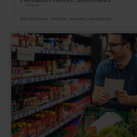
Zülpich
Das Siechhaus - familiär, innovativ, nostalgisch
mehr
erfahren
zu:
Edeka
Thömmes
Gerolstein