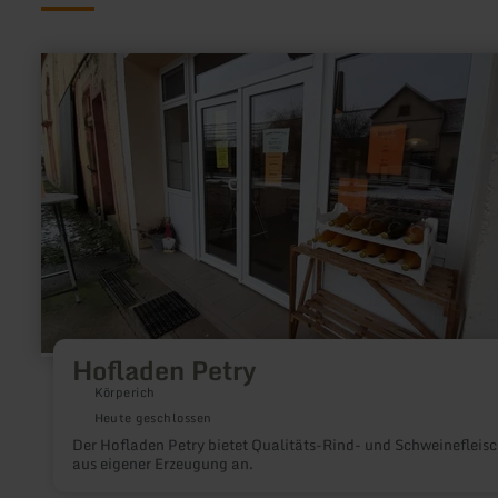
mehr
erfahren
zu:
Hofladen
Petry
Hofladen Petry
Körperich
Heute geschlossen
Der Hofladen Petry bietet Qualitäts-Rind- und Schweinefleis
aus eigener Erzeugung an.