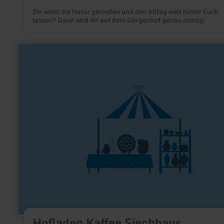
Ihr wollt die Natur genießen und den Alltag weit hinter Euch
lassen? Dann seid ihr auf dem Görgenhof genau richtig!
mehr
erfahren
zu:
Hofladen
Kaffee
Siechhaus
Hofladen Kaffee Siechhaus