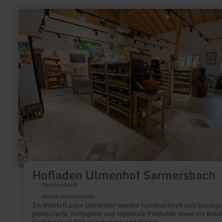
mehr
erfahren
zu:
Hofladen
Ulmenhof
Sarmersbach
Hofladen Ulmenhof Sarmersbach
Sarmersbach
Heute geschlossen
Im BioHofLaden Ulmenhof werden handwerklich und ökologi
produzierte, hofeigene und regionale Produkte sowie ein breit