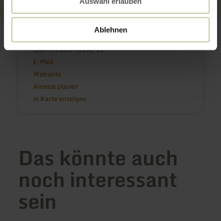
Auswahl erlauben
Reisemobilstellplatz Münstermaifeld
An den Gärten 6 (Stadthalle)
Ablehnen
56294 Münstermaifeld
(0049) 2605/96150-26
E-Mail
Webseite
Anreise planen
in Karte anzeigen
Das könnte auch
noch interessant
sein