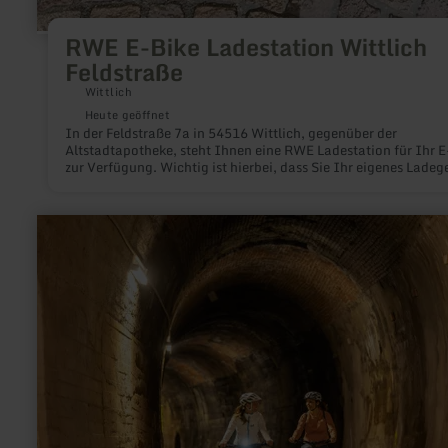
RWE E-Bike Ladestation Wittlich
Feldstraße
Wittlich
Heute geöffnet
In der Feldstraße 7a in 54516 Wittlich, gegenüber der
Altstadtapotheke, steht Ihnen eine RWE Ladestation für Ihr E
zur Verfügung. Wichtig ist hierbei, dass Sie Ihr eigenes Ladeg
im Gepäck mit dabei haben. Das Aufladen ihres E-Bikes ist
kostenlos.
mehr
erfahren
zu:
Raiffeisen-
Markt
mit
Tankstelle