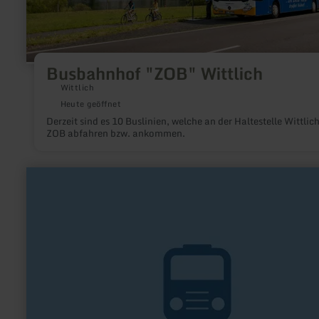
Busbahnhof "ZOB" Wittlich
Wittlich
Heute geöffnet
Derzeit sind es 10 Buslinien, welche an der Haltestelle Wittlic
ZOB abfahren bzw. ankommen.
mehr
erfahren
zu:
BördeExpress