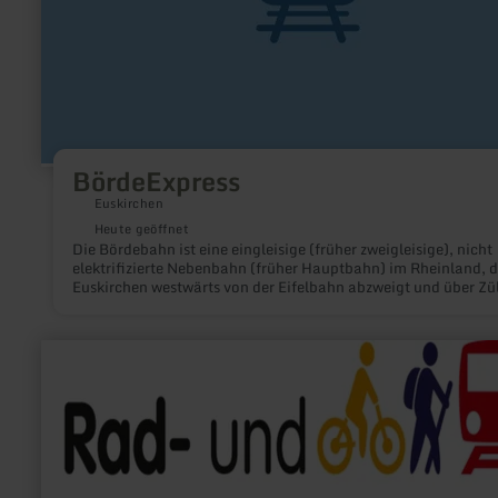
BördeExpress
Euskirchen
Heute geöffnet
Die Bördebahn ist eine eingleisige (früher zweigleisige), nicht
elektrifizierte Nebenbahn (früher Hauptbahn) im Rheinland, d
Euskirchen westwärts von der Eifelbahn abzweigt und über Zü
nach Düren führt. Sie besitzt heute vor allem Bedeutung für d
Güterverkehr.
mehr
erfahren
zu:
Rad-
und
Wanderbahnhof
Urft