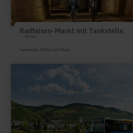
Raiffeisen-Markt mit Tankstelle
Bleialf
Tankstelle, Bistro und Shop
mehr
erfahren
zu:
Busbahnhof
"ZOB"
Wittlich