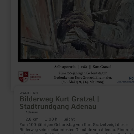
WANDERN
Bilderweg Kurt Gratzel |
Stadtrundgang Adenau
Adenau
2,8 km
1:00 h
leicht
Distanz:
Dauer:
Anforderung:
Zum 100-jährigen Geburtstag von Kurt Gratzel zeigt dieser
Bilderweg seine bekanntesten Gemälde von Adenau. Eindruck