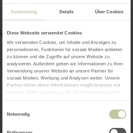
Kontakt
Zustimmung
Details
Über Cookies
Diese Webseite verwendet Cookies
Porta Nigra
Wir verwenden Cookies, um Inhalte und Anzeigen zu
Porta Nigra Platz
54290 Trier
personalisieren, Funktionen für soziale Medien anbieten
0049(0651 4608965 )
zu können und die Zugriffe auf unsere Website zu
Webseite
analysieren. Außerdem geben wir Informationen zu Ihrer
Anreise planen
Verwendung unserer Website an unsere Partner für
in Karte anzeigen
soziale Medien, Werbung und Analysen weiter. Unsere
Partner führen diese Informationen möglicherweise mit
weiteren Daten zusammen, die Sie ihnen bereitgestellt
haben oder die sie im Rahmen Ihrer Nutzung der Dienste
Das könnte auch
gesammelt haben.
Einwilligungsauswahl
Notwendig
noch interessant
Präferenzen