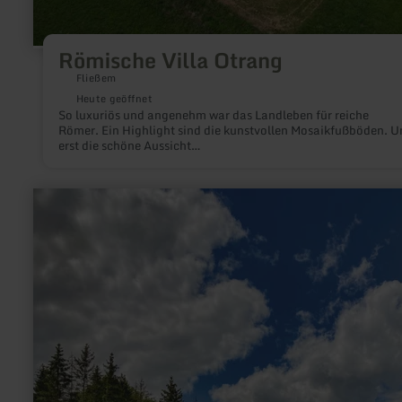
Römische Villa Otrang
Fließem
Heute geöffnet
So luxuriös und angenehm war das Landleben für reiche
Römer. Ein Highlight sind die kunstvollen Mosaikfußböden. U
erst die schöne Aussicht…
mehr
erfahren
zu:
HeimatSpur
3-
Dörfer-
Weg