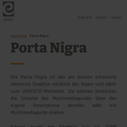
Zurück
Zum Hauptinhalt springen
Zur Suche springen
Zur Hauptnavigation springe
Zum Footer springen
zur
Startseite
BUCHEN
SUCHE
MENÜ
Startseite
Porta Nigra
Porta Nigra
Die Porta Nigra ist das am besten erhaltene
römische Stadttor nördlich der Alpen und zählt
zum UNESCO-Welterbe. Sie können kostenlos
die Inhalte des Multimediaguides über das
eigene Smartphone abrufen oder ein
Mulitmediaguide mieten.
Erbaut wurde das Stadttor aus ca. 7200