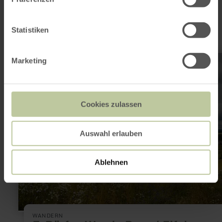
sein
Statistiken
mehr
Marketing
erfahren
zu:
7-
Dörfer-
Weg
in
Cookies zulassen
Baar
/
Eifel
Auswahl erlauben
Ablehnen
WANDERN