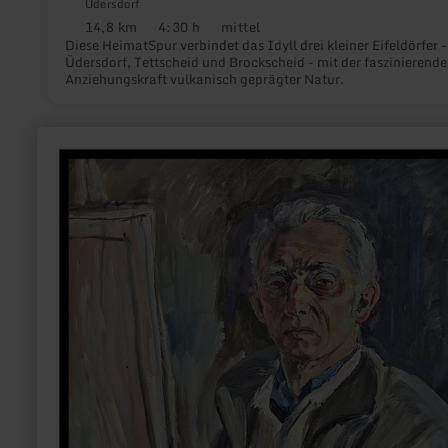
Üdersdorf
14,8 km
4:30 h
mittel
Distanz:
Dauer:
Anforderung:
Diese HeimatSpur verbindet das Idyll drei kleiner Eifeldörfer -
Üdersdorf, Tettscheid und Brockscheid - mit der faszinierend
Anziehungskraft vulkanisch geprägter Natur.
mehr
erfahren
zu:
Bilderweg
Kurt
Gratzel
|
Stadtrundgang
Adenau