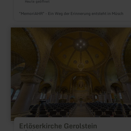
Heute geöffnet
"MemoriAHR" - Ein Weg der Erinnerung entsteht in Müsch
mehr
erfahren
zu:
Erlöserkirche
Gerolstein
Erlöserkirche Gerolstein