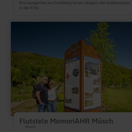
Die Lavagrotte am Ernstberg ist ein Zeugnis des Vulkanismus
in der Eifel
mehr
erfahren
zu:
Flutstele
MemoriAHR
Müsch
Flutstele MemoriAHR Müsch
Müsch