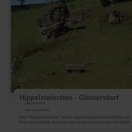
Hippelsteinchen
-
Gönnersdorf
Hippelsteinchen - Gönnersdorf
Gönnersdorf
Heute geöffnet
Das "Hippelsteinchen" ist der eigenartigste Dolomitfelsen im
Kreis Vulkaneifel. Kommen Sie vorbei und schauen Sie selbst.