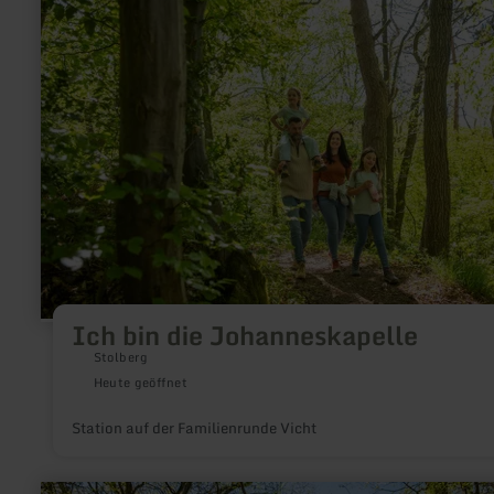
zu:
Ich
bin
die
Johanneskapelle
Ich bin die Johanneskapelle
Stolberg
Heute geöffnet
Station auf der Familienrunde Vicht
mehr