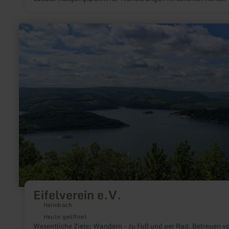
mehr
erfahren
zu:
Eifelverein
e.V.
Eifelverein e.V.
Heimbach
Heute geöffnet
Wesentliche Ziele: Wandern - zu Fuß und per Rad, Betreuen v