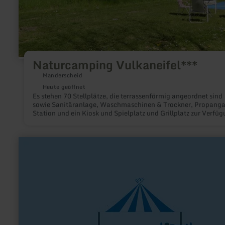
Naturcamping Vulkaneifel***
Manderscheid
Heute geöffnet
Es stehen 70 Stellplätze, die terrassenförmig angeordnet sind
sowie Sanitäranlage, Waschmaschinen & Trockner, Propanga
Station und ein Kiosk und Spielplatz und Grillplatz zur Verfüg
Nur ca. 1 km von Manderscheid entfernt.
mehr
erfahren
zu:
Mahlbergs
Garten