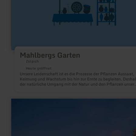
Mahlbergs Garten
Zülpich
Heute geöffnet
Unsere Leidenschaft ist es die Prozesse der Pflanzen Aussaat,
Keimung und Wachstum bis hin zur Ernte zu begleiten. Deshalb
der natürliche Umgang mit der Natur und den Pflanzen unser
oberstes Ziel.
mehr
erfahren
zu:
Wohnmobil-
Stellplatz
Bad
Aachen