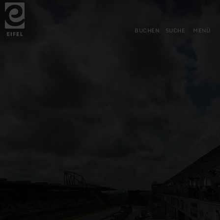
Zurück
Zum Hauptinhalt springen
Zur Suche springen
Zur Hauptnavigation springe
Zum Footer springen
zur
Startseite
BUCHEN
SUCHE
MENÜ