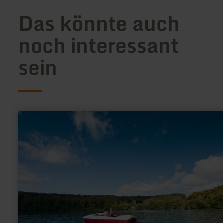
Das könnte auch
noch interessant
sein
mehr
erfahren
zu:
Naturfreibad
Pulvermaar