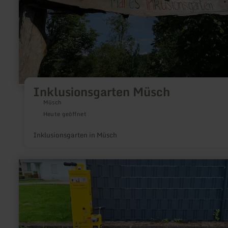
Inklusionsgarten Müsch
Müsch
Heute geöffnet
Inklusionsgarten in Müsch
mehr
erfahren
zu:
Rad-
Reparaturstation
Ralingen