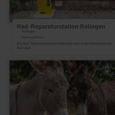
Rad-Reparaturstation Ralingen
Ralingen
Heute geöffnet
Die Rad-Reparaturstation befindet sich in der Ortsmitte von
Ralingen.
mehr
erfahren
zu:
Alpaka-
Esel-
Erlebnisse