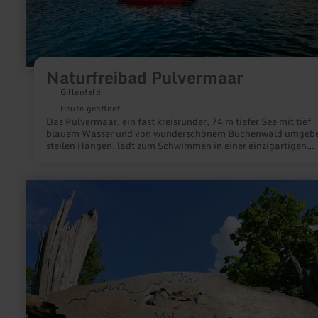
Naturfreibad Pulvermaar
Gillenfeld
Heute geöffnet
Das Pulvermaar, ein fast kreisrunder, 74 m tiefer See mit tief
blauem Wasser und von wunderschönem Buchenwald umgeb
steilen Hängen, lädt zum Schwimmen in einer einzigartigen
Naturkulisse ein.
mehr
erfahren
zu:
Inklusionsgarten
Müsch