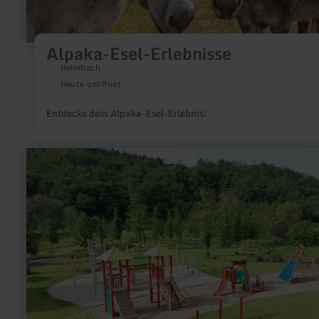
Alpaka-Esel-Erlebnisse
Heimbach
Heute geöffnet
Entdecke dein Alpaka-Esel-Erlebnis!
mehr
erfahren
zu:
Spiel-
und
Freizeitanlage
Müsch