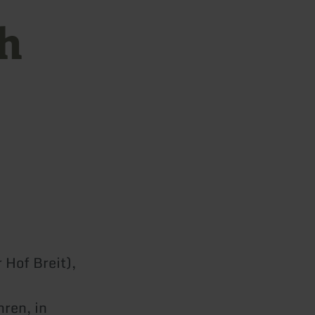
h
 Hof Breit),
ren, in