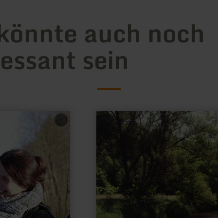
könnte auch noch
ressant sein
mehr
erfahren
zu:
Angeln
-
Gerolstein-
Lissingen,
Kyll