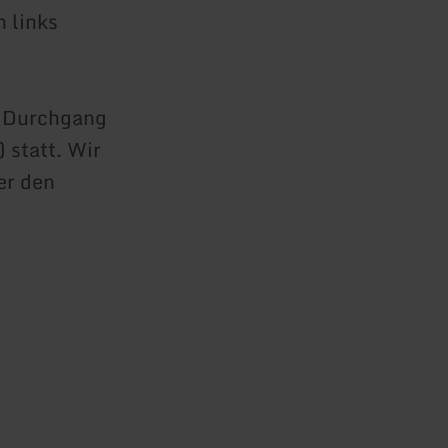
 links
n Durchgang
 statt. Wir
er den