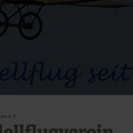
ich e.V.
ellflugverein