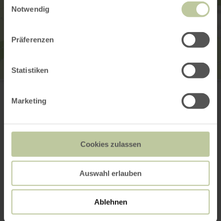
Notwendig
Präferenzen
Statistiken
Mobile Saftpresse Mein Apfel - mein Saft
Schulstraße 8
54579 Üxheim
Marketing
+49 2696 3410164
E-Mail
Webseite
Cookies zulassen
Anreise planen
in Karte anzeigen
Auswahl erlauben
Ablehnen
Das könnte auch