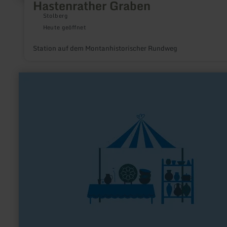
Hastenrather Graben
Stolberg
Heute geöffnet
Station auf dem Montanhistorischer Rundweg
mehr
erfahren
zu:
Bio-
Hofladen
Frings