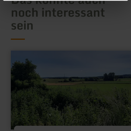
noch interessant
sein
mehr
erfahren
zu:
Hastenrather
Graben