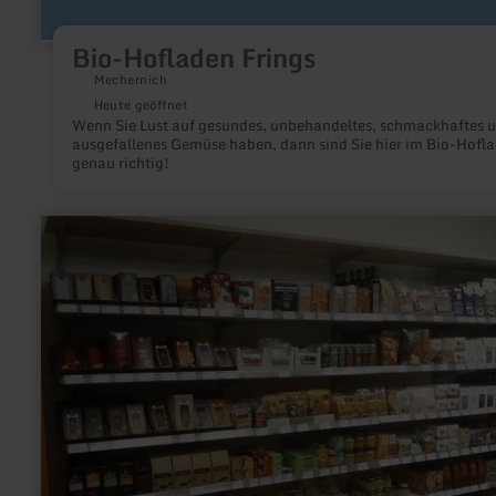
Bio-Hofladen Frings
Mechernich
Heute geöffnet
Wenn Sie Lust auf gesundes, unbehandeltes, schmackhaftes 
ausgefallenes Gemüse haben, dann sind Sie hier im Bio-Hofl
genau richtig!
mehr
erfahren
zu:
Lebensmittelgeschäft
"...nah
und
gut"
in
Kottenheim