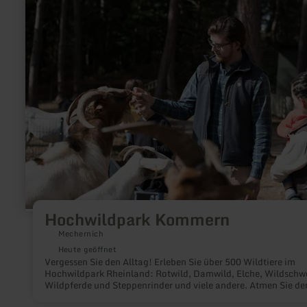
erfahren
zu:
Hochwildpark
Kommern
Hochwildpark Kommern
Mechernich
Heute geöffnet
Vergessen Sie den Alltag! Erleben Sie über 500 Wildtiere im
Hochwildpark Rheinland: Rotwild, Damwild, Elche, Wildschw
Wildpferde und Steppenrinder und viele andere. Atmen Sie de
Duft von Wald und Wiesen. Rasten Sie auf lauschigen