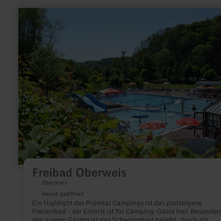
Picknickplätzen, genießen Sie traumhafte Ausblicke.
mehr
erfahren
zu:
Freibad
Oberweis
Freibad Oberweis
Oberweis
Heute geöffnet
Ein Highlight des Prümtal Campings ist das platzeigene
Freizeitbad - der Eintritt ist für Camping-Gäste frei! Besonders
den jungen Gästen ist das Schwimmbad beliebt, durch die