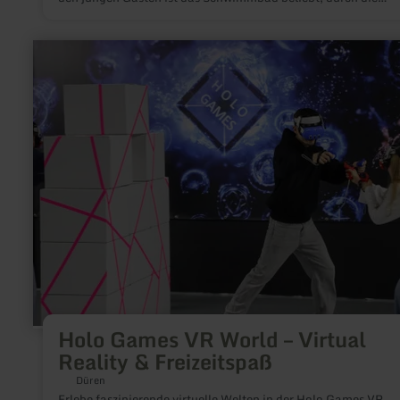
Wasserrutsche, Wasserpilz, Wasserfontäne und viele
Spielmöglichkeiten wird es nicht langweilig.
mehr
erfahren
zu:
Holo
Games
VR
World
–
Virtual
Reality
&amp;
Freizeitspaß
Holo Games VR World – Virtual
Reality & Freizeitspaß
Düren
Erlebe faszinierende virtuelle Welten in der Holo Games VR