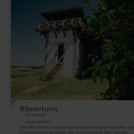
erfahren
zu:
Römerturm
Römerturm
Kaisersesch
Heute geöffnet
Vom Römerturm aus lässt sich ein fantastischer Blick über die
Eifellandschaft genießen. Der Turm entstand 1997 auf den