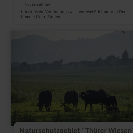
Heute geöffnet
Unterirdische Verbindung zwischen zwei Eifelmaaren: Der
Ulmener Maar-Stollen
mehr
erfahren
zu:
Naturschutzgebiet
"Thürer
Wiesen"
Naturschutzgebiet "Thürer Wiesen