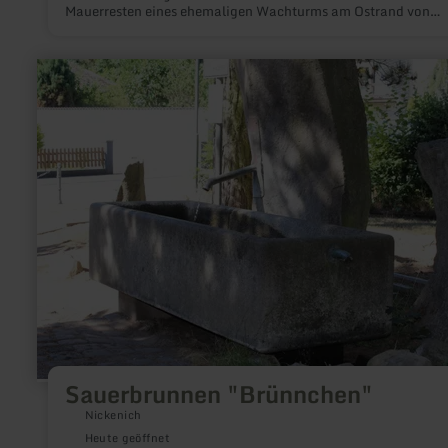
Mauerresten eines ehemaligen Wachturms am Ostrand von
Kaiersesch.
mehr
erfahren
zu:
Sauerbrunnen
"Brünnchen"
Sauerbrunnen "Brünnchen"
Nickenich
Heute geöffnet