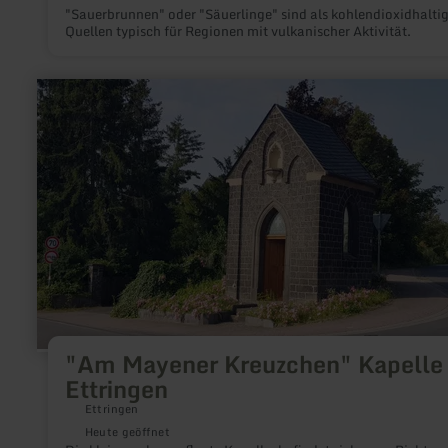
"Sauerbrunnen" oder "Säuerlinge" sind als kohlendioxidhalti
Quellen typisch für Regionen mit vulkanischer Aktivität.
mehr
erfahren
zu:
"Am
Mayener
Kreuzchen"
Kapelle
in
Ettringen
"Am Mayener Kreuzchen" Kapelle 
Ettringen
Ettringen
Heute geöffnet